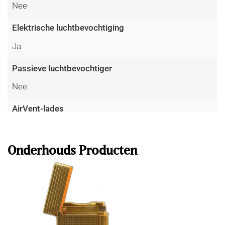
Nee
Elektrische luchtbevochtiging
Ja
Passieve luchtbevochtiger
Nee
AirVent-lades
Lees meer
Ja
Ribtech ventilatiekanalen
Onderhouds Producten
Nee
Volume
350 L