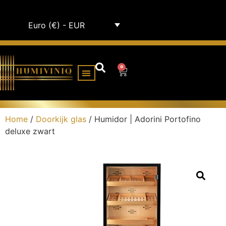
Euro (€) - EUR
0
HUMIDOR KABINET
ALLE HUMIDORS
Home
/
Doorkijk glas
/ Humidor | Adorini Portofino
deluxe zwart