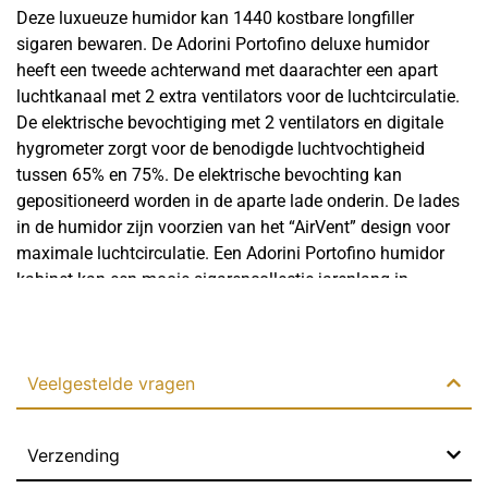
Deze luxueuze humidor kan 1440 kostbare longfiller
sigaren bewaren. De Adorini Portofino deluxe humidor
heeft een tweede achterwand met daarachter een apart
luchtkanaal met 2 extra ventilators voor de luchtcirculatie.
De elektrische bevochtiging met 2 ventilators en digitale
hygrometer zorgt voor de benodigde luchtvochtigheid
tussen 65% en 75%. De elektrische bevochting kan
gepositioneerd worden in de aparte lade onderin. De lades
in de humidor zijn voorzien van het “AirVent” design voor
maximale luchtcirculatie. Een Adorini Portofino humidor
kabinet kan een mooie sigarencollectie jarenlang in
Lees meer
perfecte conditie houden met minimale inspanningen. U
dient regelmatig de humidor te openen voor het verversen
van de zuurstof en zorgen voor een kamertemperatuur
Veelgestelde vragen
tussen 18°C en 21°C. Deze humidor is niet geschikt voor
het plaatsen in een vochtige ruimte of op vloerverwarming.
Met zijn elegante ontwerp, hoogwaardige materialen en
Verzending
geavanceerde functies is deze humidor een luxe voor elke