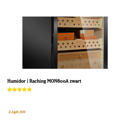
Humidor | Raching MON800A zwart
Gewaardeerd
1
5.00
van 5
gebaseerd
op
2.140,00
klantenbeoor
deling
IN WINKELWAGEN