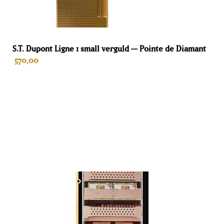
Hoogte
187 cm
Breedte
S.T. Dupont Ligne 1 small verguld — Pointe de Diamant
570,00
61,5 cm
Diepte
38,5 cm
IN WINKELWAGEN
Kleur
Zwart
Materiaal
Hout
Garantie