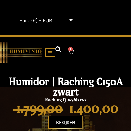
Euro (€) - EUR
0
HUMIDOR KABINET
ALLE HUMIDORS
Humidor | Raching C150A
zwart
Raching fj-w36b rvs
1.799,00
1.400,00
BEKIJKEN