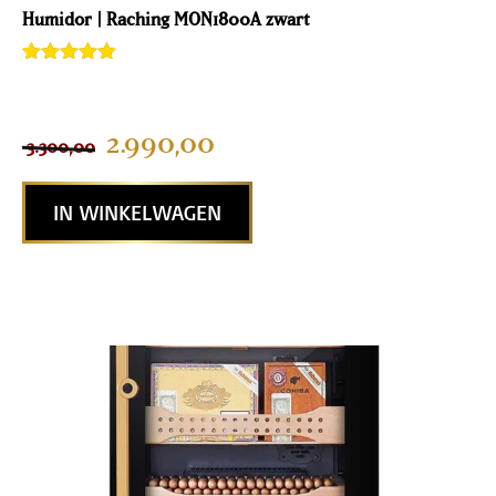
Humidor | Raching MON1800A zwart
Gewaardeerd
2
5.00
van 5
gebaseerd
op
2.990,00
3.300,00
klantenbeoor
deling
IN WINKELWAGEN