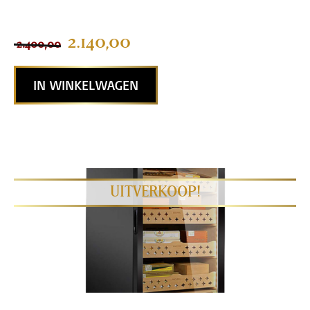
5.00
van 5
gebaseerd
op
2.140,00
2.400,00
klantenbeoor
deling
IN WINKELWAGEN