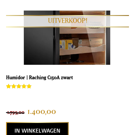
Humidor | Raching C150A zwart
Gewaardeerd
1
5.00
van 5
gebaseerd
op
1.400,00
1.799,00
klantenbeoor
deling
IN WINKELWAGEN