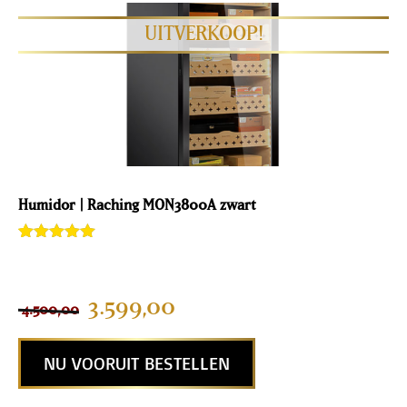
Humidor | Raching MON3800A zwart
Gewaardeerd
2
5.00
van 5
gebaseerd
op
3.599,00
4.500,00
klantenbeoor
deling
NU VOORUIT BESTELLEN