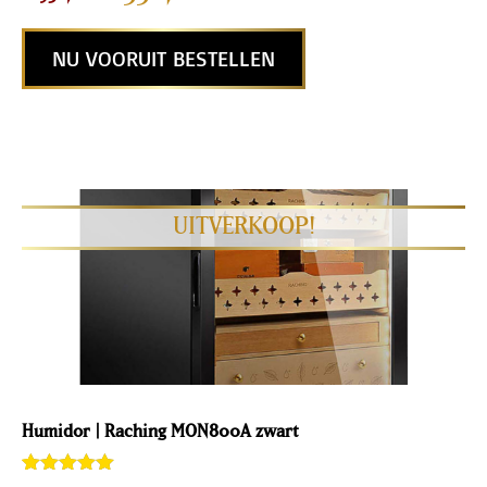
deling
NU VOORUIT BESTELLEN
Humidor | Raching MON800A zwart
Gewaardeerd
1