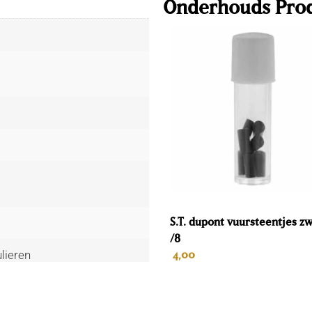
Onderhouds Pro
S.T. dupont vuursteentjes z
/8
ulieren
4,00
IN WINKELWAGEN