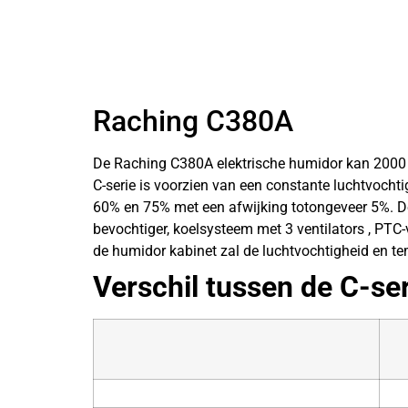
Hoogte
182 cm
Breedte
60 cm
Diepte
61 cm
Raching C380A
Gewicht
95 kg
De Raching C380A elektrische humidor kan 2000 
Kleur
Zwart
C-serie is voorzien van een constante luchtvocht
60% en 75% met een afwijking totongeveer 5%. De
Interieur
Spaans cederhout
bevochtiger, koelsysteem met 3 ventilators , PTC
de humidor kabinet zal de luchtvochtigheid en te
Lades
7
Verschil tussen de C-se
Habanosommelierlade
Nee
Automatische geur
Nee
verwijderaar
Koeling
Luchtgekoeld