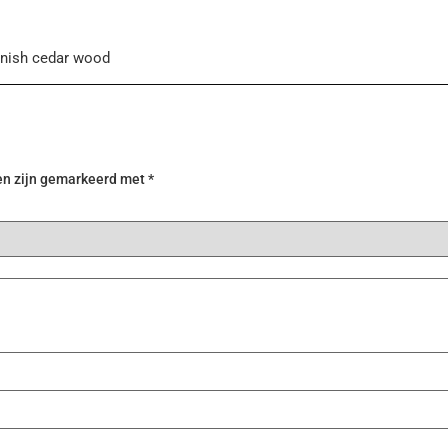
anish cedar wood
PID
Ja
en zijn gemarkeerd met
*
Standaard plasma generator
Ja
Ja
7 sensors