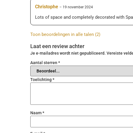
Christophe
–
19 november 2024
Lots of space and completely decorated with Sp
Temperatuur en luchtvochtigheidcontrole
Toon beoordelingen in alle talen (2)
Ontvochtigingslade
Laat een review achter
Je e-mailadres wordt niet gepubliceerd.
Vereiste veld
Plasma geurverwijderaar
Aantal sterren
*
Zilverionen water purificatie
Toelichting
*
Ammoniakverwijderaar
Naam
*
Temperatuur & luchtvochtigheid sensors