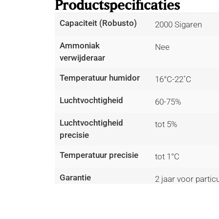
Productspecificaties
Capaciteit (Robusto)
2000 Sigaren
Ammoniak
Nee
verwijderaar
Temperatuur humidor
16°C-22˚C
Luchtvochtigheid
60-75%
Luchtvochtigheid
tot 5%
precisie
Temperatuur precisie
tot 1°C
Garantie
2 jaar voor partic
Lees meer
Volume
380 L