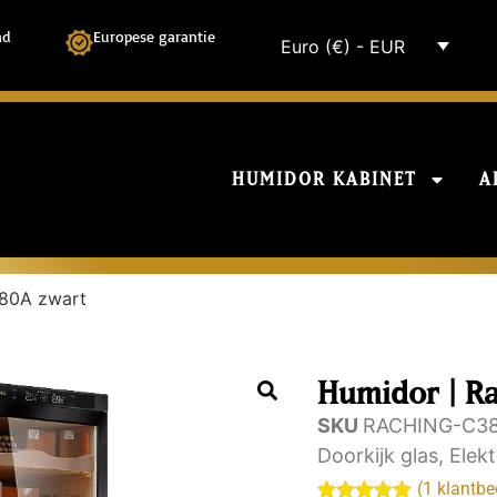
ad
Europese garantie
Euro (€) - EUR
HUMIDOR KABINET
A
380A zwart
Humidor | R
SKU
RACHING-C3
Doorkijk glas
,
Elek
(
1
klantbe