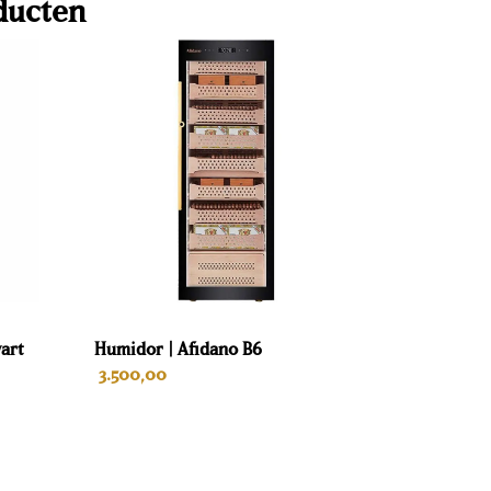
ducten
wart
Humidor | Afidano B6
3.500,00
IN WINKELWAGEN