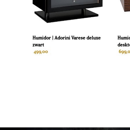
van innovatieve bewaarkasten die het interne klim
wijnklimaatkasten en humidors worden verkocht aa
Verenigde Staten.
HumiViniQ is de importeur voo
laten bewaren en rijpen zoals een professional. H
Humidor | Adorini Varese deluxe
Humid
zwart
deskt
499,00
699,
IN WINKELWAGEN
I