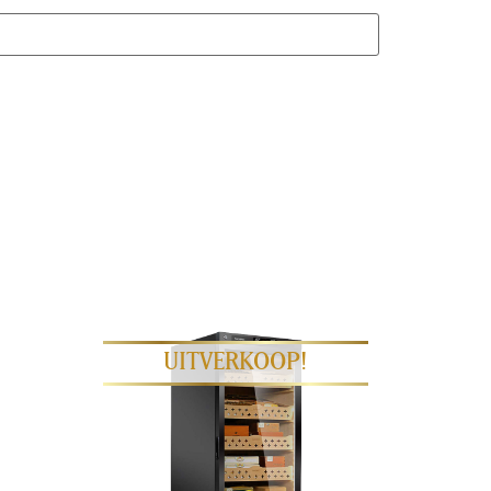
Nee
ur en luchtvochtigheid kan controleren. Het
ellen dankzij het touchscreen. Wij adviseren om
 standaard te openen van links naar rechts. De
 van humidors zonder Spaans cederhout aan de
ochtigheid en temperatuur blijven stabiel.
rhout ten opzichte van de geur van kunstof is
motten weg.
hing istoegewijd aan het ontwerpen en bouwen