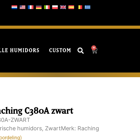
0
LLE HUMIDORS
CUSTOM
aching C380A zwart
80A-ZWART
trische humidors
,
Zwart
Merk:
Raching
oordeling)