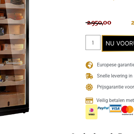
Gewaardeerd
2
5.00
van 5
gebaseerd
op
2.950,00
2
klantenbeoordeling
NU VOOR
Europese garanti
Snelle levering in
Prijsgarantie voor
Veilig betalen met