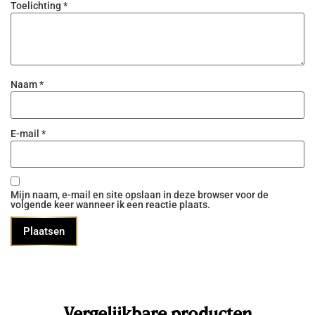
Toelichting
*
kans op schimmel.
Een goede elektrische humidor is ook een echte
klimaatkast. De humidors zijn voorzien van een
uniek,dubbelvoudige zone systeem welke in staat is
een zeeklimaat na te bootsen gedurende de zomer en
Naam
*
winter van een landklimaat. Dankzij de aanwezigheid
van het dubbele aantal luchtbevochtigers, koelmiddel,
waterpomp, luchtopeningen en verwarming is het
E-mail
*
mogelijk een stabiel klimaat te creëren voor de
sigaren binnenin de humidor.
De luchtbevochtiger is luchtgekoeld en
milieuvriendelijk.
Mijn naam, e-mail en site opslaan in deze browser voor de
volgende keer wanneer ik een reactie plaats.
7 Sensoren op berekende plaatsen in de humidor
houden de temperatuur en luchtvochtigheid correct
en stabiel. In tegenstelling tot humidors van andere
merken waarbij met 1 temperatuur- en 1
vochtigheidssensor 20% van de ruimte wordt
gecontroleerd.
De humidor is voorzien van ‘Embraco’ VCC-
Vergelijkbare producten