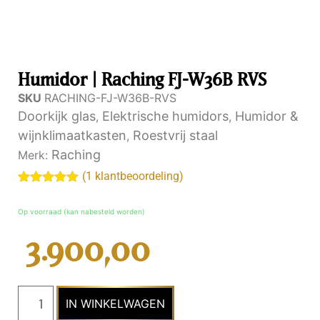
Humidor | Raching FJ-W36B RVS
SKU
RACHING-FJ-W36B-RVS
Doorkijk glas
Elektrische humidors
Humidor &
,
,
wijnklimaatkasten
Roestvrij staal
,
Raching
Merk:
(
1
klantbeoordeling)
Gewaardeerd
1
5.00
van 5
Op voorraad (kan nabesteld worden)
gebaseerd
op
klantenbeoordeling
3.900,00
IN WINKELWAGEN