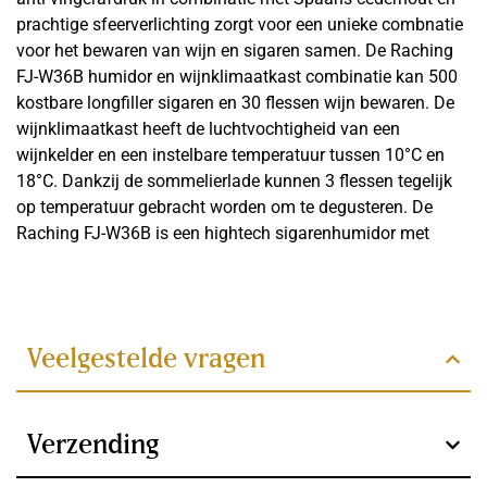
4
prachtige sfeerverlichting zorgt voor een unieke combnatie
voor het bewaren van wijn en sigaren samen. De Raching
Habanosommelierlade
FJ-W36B humidor en wijnklimaatkast combinatie kan 500
Ja
kostbare longfiller sigaren en 30 flessen wijn bewaren. De
wijnklimaatkast heeft de luchtvochtigheid van een
Automatische geur verwijderaar
wijnkelder en een instelbare temperatuur tussen 10°C en
18°C. Dankzij de sommelierlade kunnen 3 flessen tegelijk
Ja
op temperatuur gebracht worden om te degusteren. De
Koeling
Raching FJ-W36B is een hightech sigarenhumidor met
precisie-klimaatregeling. De humidor is uniek en dankzij het
Watergekoeld
Lees meer
PID-controlesysteem in staat een stabiele omgeving te
creëren zonder fluctuaties. De luchtvochtigheid kan
Koelsysteem
ingesteld worden tussen 60% en 75% met een afwijking tot
Veelgestelde vragen
Dubbelvoudig
1%. De temperatuur is instelbaar tussen 16°C en 22°C met
een afwijking tot 0,1°C. De aanwezige ammoniak
Controlesysteem
verwijderaar zorgt voor een snellere rijping van de sigaren
en daarmee betere smaak. Onderaan in de humidor bevind
Verzending
PID
zich de habanosommelier lade. Hierin worden de sigaren