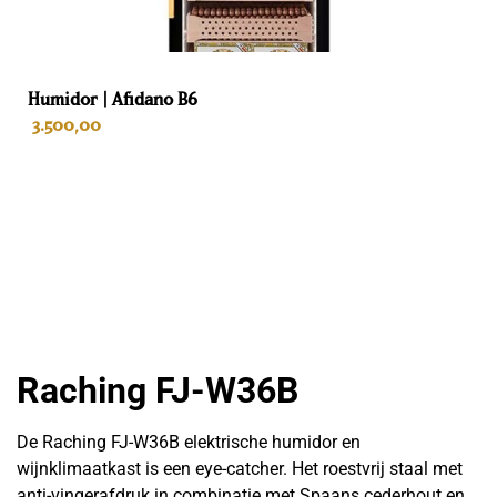
Breedte
69 cm
Humidor | Afidano B6
Diepte
3.500,00
70 cm
Gewicht
IN WINKELWAGEN
131 kg
Kleur
Roestvrij staal
Interieur
Raching
FJ-W36B
Spaans cederhout
De Raching FJ-W36B elektrische humidor en
Lades
wijnklimaatkast is een eye-catcher. Het roestvrij staal met
anti-vingerafdruk in combinatie met Spaans cederhout en