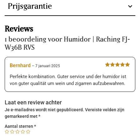
Verwarmingsvermogen
ontvochtigd en op temperatuur gebracht terug naar hun
Prijsgarantie
originele toestand om te degusteren. De Raching FJ-W36B
300 W + 50 W
is een perfecte investering die snel terugverdiend is. Dit
dankzij toekomstige prijsstijgingen van sigaren en het
Voltage
Reviews
gebruiksvriendelijke ontwerp waarbij geen
220 V
1 beoordeling voor
Humidor | Raching FJ-
vervangonderdelen nodig zijn.
W36B RVS
Technisch innovatieve
Wattage
kenmerken van de MON-
430 W
Bernhard
–
7 januari 2025
Gewaardeerd
serie op het gebied van
5
van 5
Perfekte kombination. Guter service und der humidor ist
Ampère
von guter qualität um wein und zigarren aufzubewahren.
luchtvochtigheid en
2,6 A
temperatuur
Laat een review achter
Doel
Je e-mailadres wordt niet gepubliceerd.
Vereiste velden zijn
Sigaren & Wijnen
De Raching FJ-W36B heeft als extra toevoeging de
gemarkeerd met
*
“black box” technologie. Hierin wordt de condensatie
Aantal sterren
*
apart opgevangen waardoor de luchtvochtigheid
stabieler is. Het voordeel is verse sigaren en minder