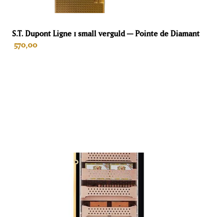
tot 0,1°C
Sensoren
S.T. Dupont Ligne 1 small verguld — Pointe de Diamant
570,00
6
Garantie
2 jaar voor particulieren
IN WINKELWAGEN
Te vervangen membraan
Nee
Volume
450 L
Hoogte
185 cm