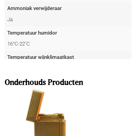
Ammoniak verwijderaar
Ja
Temperatuur humidor
16°C-22˚C
Temperatuur wijnklimaatkast
Lees meer
10°C - 18°C
Luchtvochtigheid
Onderhouds Producten
60-75%
Luchtvochtigheid precisie
tot 1%
Temperatuur precisie