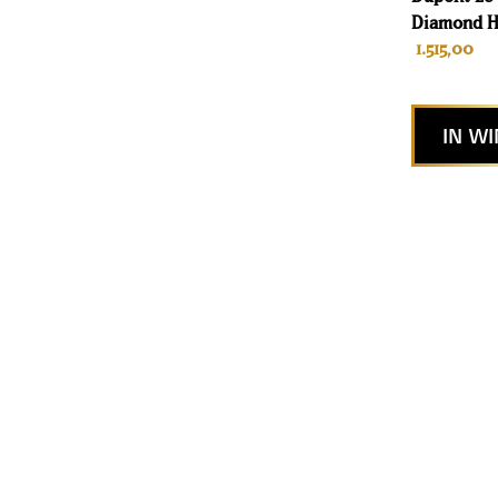
Diamond H
1.515,00
IN W