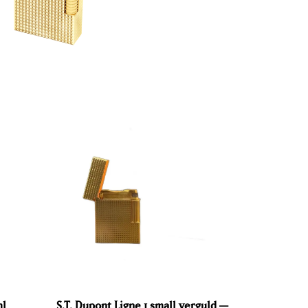
ml
S.T. Dupont Ligne 1 small verguld —