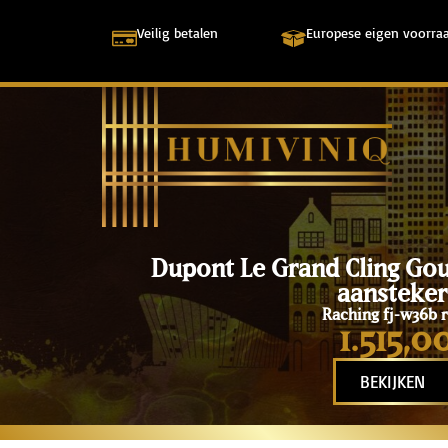
Veilig betalen
Europese eigen voorra
Dupont Le Grand Cling Go
aansteker
Raching fj-w36b r
1.515,0
BEKIJKEN