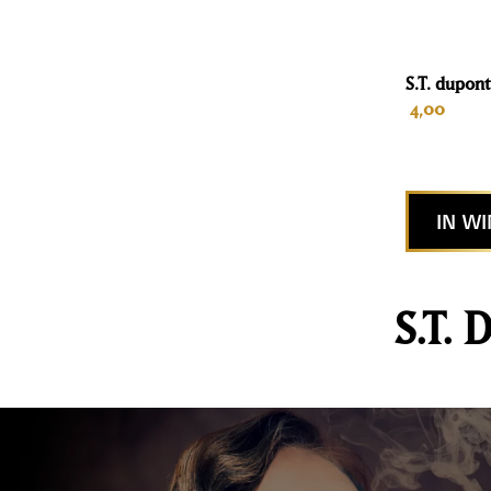
S.T. dupon
4,00
IN W
S.T.