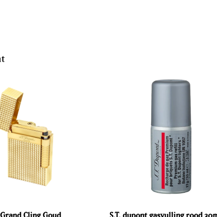
nt
 Grand Cling Goud
S.T. dupont gasvulling rood 30