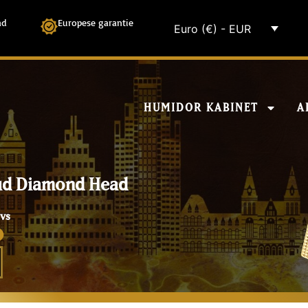
ad
Europese garantie
Euro (€) - EUR
HUMIDOR KABINET
A
ud Diamond Head
vs
0