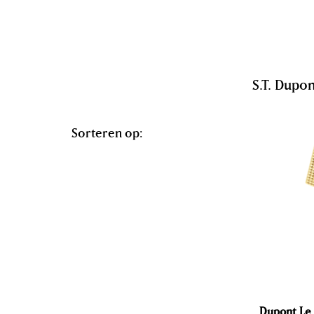
S.T. Dupo
Sorteren op:
Dupont Le