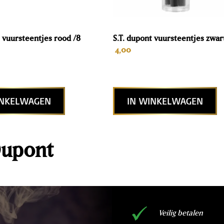
t vuursteentjes rood /8
S.T. dupont vuursteentjes zwar
4,00
INKELWAGEN
IN WINKELWAGEN
 Dupont
Veilig betalen